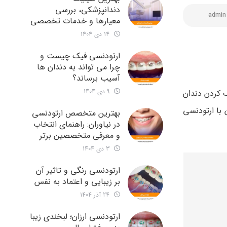
دندانپزشکی، بررسی
admin
معیارها و خدمات تخصصی
14 دی 1404
ارتودنسی فیک چیست و
چرا می تواند به دندان ها
آسیب برساند؟
9 دی 1404
 کردن دندان
 با ارتودنسی
بهترین متخصص ارتودنسی
در نیاوران: راهنمای انتخاب
و معرفی متخصصین برتر
3 دی 1404
ارتودنسی رنگی و تاثیر آن
بر زیبایی و اعتماد به نفس
24 آذر 1404
ارتودنسی ارزان؛ لبخندی زیبا