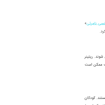
نسی نامرئی
»
رد.
شوند. ریتینر
ست ممکن است
تند. کودکان