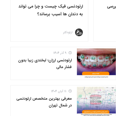
ررسی
ارتودنسی فیک چیست و چرا می تواند
به دندان ها آسیب برساند؟
ارتودکتر
9 آذر 1404
ارتودنسی ارزان؛ لبخندی زیبا بدون
فشار مالی
11 آبان 1404
معرفی بهترین متخصص ارتودنسی
در شمال تهران