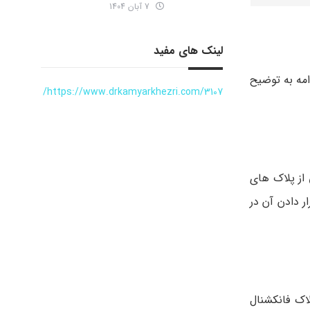
7 آبان 1404
لینک های مفید
امل 3 نوع اصلی می شود که در ادامه به توضیح
https://www.drkamyarkhezri.com/3107/
 از پلاک های
ر دادن آن در
اک فانکشنال