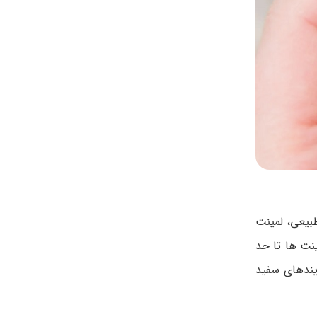
بیعی، لمینت
ینت ها تا حد
یندهای سفید