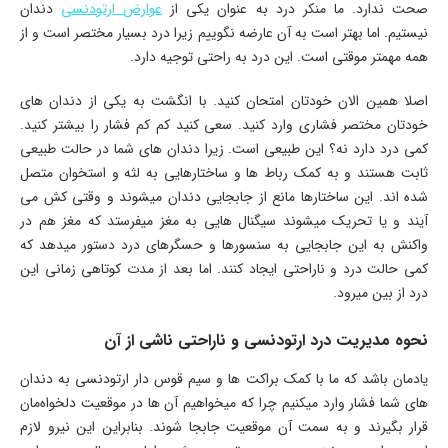
صحت ندارد. ما منکر درد به عنوان یکی از
عوارض ارتودنسی
دندان
نیستیم. اما بهتر است به آن عارضه نگوییم زیرا درد بسیار مختصر است و از
همه مهمتر موقتی است. این درد به راحتی توجیه دارد.
اصلا همین الان خودتان امتحان کنید. با انگشت به یکی از دندان های
خودتان مختصر فشاری وارد کنید. سعی کنید کم کم فشار را بیشتر کنید.
کمی درد دارد نه؟ این طبیعی است. زیرا دندان های شما در حالت طبیعی
ثابت هستند و به کمک رباط ها و ساختارهایی به لثه و استخوان متصل
شده اند. این ساختارها مانع از جابجایی دندان میشوند و وقتی کش می
آیند و یا تحریک میشوند سیگنال هایی به مغز میفرستد که مغز هم در
واکنش به این جابجایی به سنسورها و حسگرهای درد دستور میدهد که
کمی حالت درد و ناراحتی ایجاد کنند. اما بعد از مدت کوتاهی زمانی این
درد از بین میرود.
نحوه مدیریت درد ارتودنسی و ناراحتی ناشی از آن
یادمان باشد که ما با کمک براکت ها و سیم قوس دار ارتودنسی به دندان
های شما فشار وارد میکنیم چرا که میخواهیم آن ها در موقعیت دلخواه‌مان
قرار بگیرند و به سمت آن موقعیت جابجا شوند. بنابراین این نیرو لازم