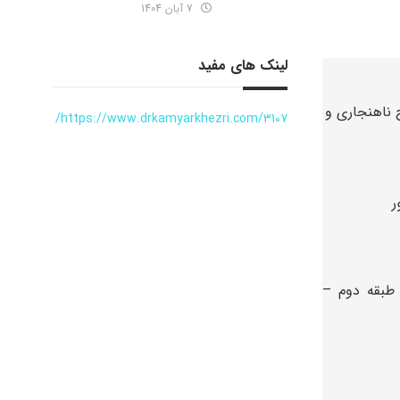
7 آبان 1404
لینک های مفید
 اصلاح ناهنجاری و
https://www.drkamyarkhezri.com/3107/
ر
 طبقه دوم –