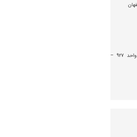
فهان
تهران، زعفرانیه، پالادیوم، برج جنوبی، طبقه 9، واحد 927 –