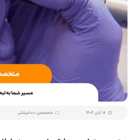
18 آبان 1404
متخصصین دندانپزشکی