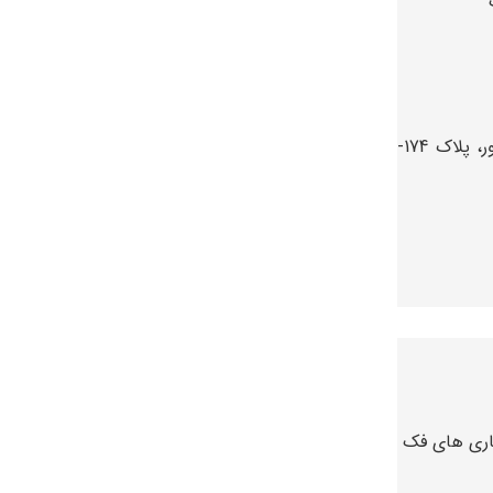
تهران، زعفرانیه، مقدس اردبیلی، نبش خیابان شادآور، پلاک 174-
اری های فک