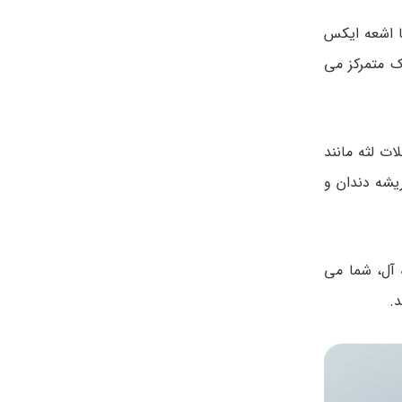
 اشعه ایکس
ک متمرکز می
ت لثه مانند
ریشه دندان و
 آل، شما می
.