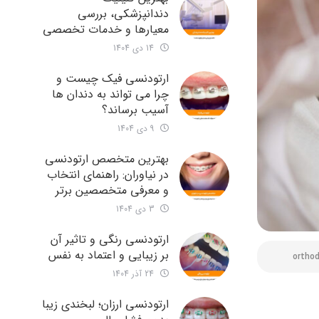
دندانپزشکی، بررسی
معیارها و خدمات تخصصی
14 دی 1404
ارتودنسی فیک چیست و
چرا می تواند به دندان ها
آسیب برساند؟
9 دی 1404
بهترین متخصص ارتودنسی
در نیاوران: راهنمای انتخاب
و معرفی متخصصین برتر
3 دی 1404
ارتودنسی رنگی و تاثیر آن
بر زیبایی و اعتماد به نفس
orthod
24 آذر 1404
ارتودنسی ارزان؛ لبخندی زیبا