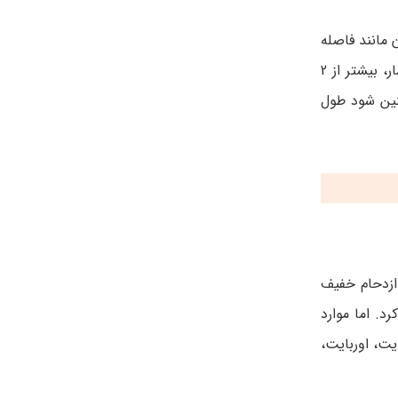
مانند فاصله
دندان ها از یکدیگر، معمولا کمتر از یک سال اصلاح می شود. اما مشکلات خیلی شدید مانند جلو یا عقب بودنفک بالا و یا پایین بیمار، بیشتر از 2
نین شود طول
ازدحام خفیف
. اما موارد
ت، اوربایت،