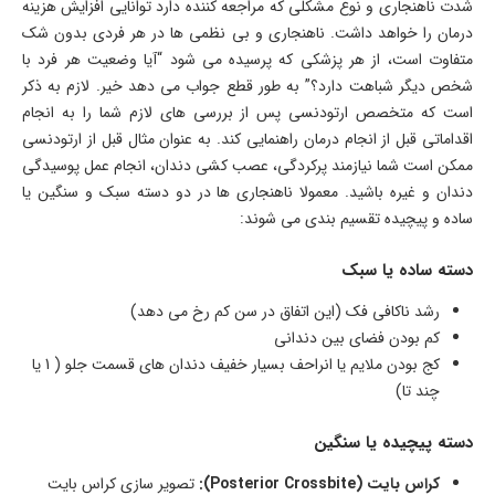
شدت ناهنجاری و نوع مشکلی که مراجعه کننده دارد توانایی افزایش هزینه
درمان را خواهد داشت. ناهنجاری و بی نظمی ها در هر فردی بدون شک
متفاوت است، از هر پزشکی که پرسیده می شود “آیا وضعیت هر فرد با
شخص دیگر شباهت دارد؟” به طور قطع جواب می دهد خیر. لازم به ذکر
است که متخصص ارتودنسی پس از بررسی های لازم شما را به انجام
اقداماتی قبل از انجام درمان راهنمایی کند. به عنوان مثال قبل از ارتودنسی
ممکن است شما نیازمند پرکردگی، عصب کشی دندان، انجام عمل پوسیدگی
دندان و غیره باشید. معمولا ناهنجاری ها در دو دسته سبک و سنگین یا
ساده و پیچیده تقسیم بندی می شوند:
دسته ساده یا سبک
رشد ناکافی فک (این اتفاق در سن کم رخ می دهد)
کم بودن فضای بین دندانی
کج بودن ملایم یا انراحف بسیار خفیف دندان های قسمت جلو ( 1 یا
چند تا)
دسته پیچیده یا سنگین
کراس بایت (Posterior Crossbite):
تصویر سازی کراس بایت