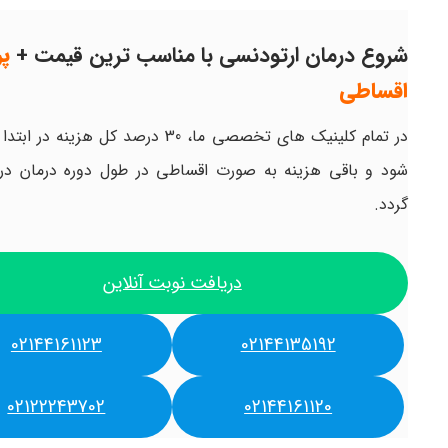
شروع درمان ارتودنسی با مناسب ترین قیمت +
پ
اقساطی
در تمام کلینیک های تخصصی ما، 30 درصد کل هزینه 
شود و باقی هزینه به صورت اقساطی در طول دوره درمان در
گردد.
دریافت نوبت آنلاین
02144161123
02144135192
02122243702
02144161120