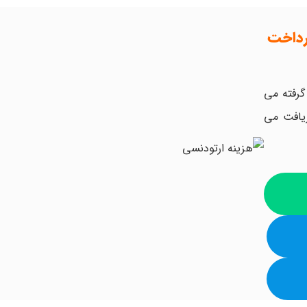
رداخت
در ابتدا گرفته می
یافت می