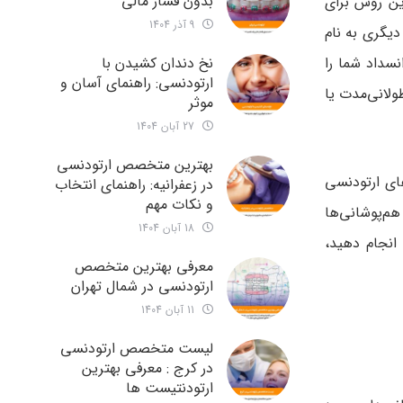
بدون فشار مالی
ین روش برای
9 آذر 1404
یگری به نام
ا هر نوع انسداد شما را
نخ دندان کشیدن با
ارتودنسی: راهنمای آسان و
ولانی‌مدت یا
موثر
27 آبان 1404
بهترین متخصص ارتودنسی
های ارتودنسی
در زعفرانیه: راهنمای انتخاب
و نکات مهم
هم‌پوشانی‌ها
18 آبان 1404
انجام دهید،
معرفی بهترین متخصص
ارتودنسی در شمال تهران
11 آبان 1404
لیست متخصص ارتودنسی
در کرج : معرفی بهترین
ارتودنتیست ها