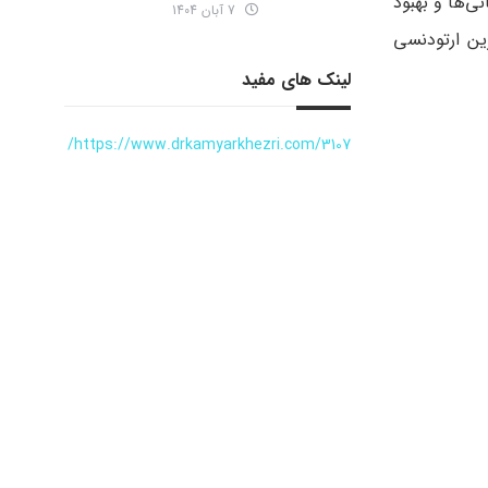
ی‌ها و بهبود
7 آبان 1404
ین ارتودنسی
لینک های مفید
https://www.drkamyarkhezri.com/3107/