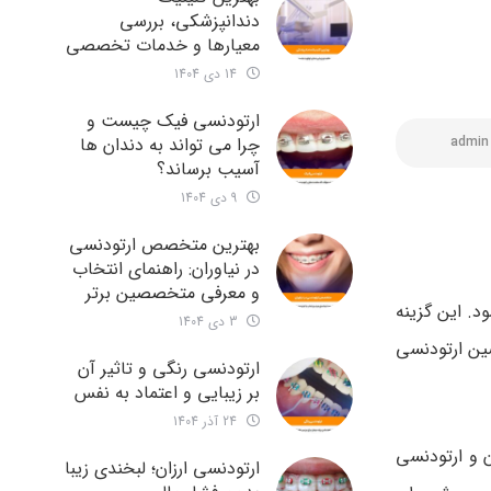
دندانپزشکی، بررسی
معیارها و خدمات تخصصی
14 دی 1404
ارتودنسی فیک چیست و
چرا می تواند به دندان ها
admin
آسیب برساند؟
9 دی 1404
بهترین متخصص ارتودنسی
در نیاوران: راهنمای انتخاب
و معرفی متخصصین برتر
د. این گزینه
3 دی 1404
ین ارتودنسی
ارتودنسی رنگی و تاثیر آن
بر زیبایی و اعتماد به نفس
24 آذر 1404
ن و ارتودنسی
ارتودنسی ارزان؛ لبخندی زیبا